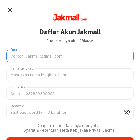
close
Daftar Akun Jakmall
Masuk
Sudah punya akun?
Email
Nama Lengkap
Nomor HP
Password
visibility_off
Dengan mendaftar, saya menyetujui
Syarat & Ketentuan
serta
Kebijakan Privasi Jakmall