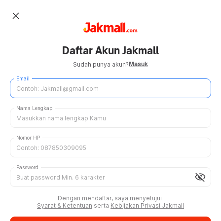
close
Daftar Akun Jakmall
Masuk
Sudah punya akun?
Email
Nama Lengkap
Nomor HP
Password
visibility_off
Dengan mendaftar, saya menyetujui
Syarat & Ketentuan
serta
Kebijakan Privasi Jakmall