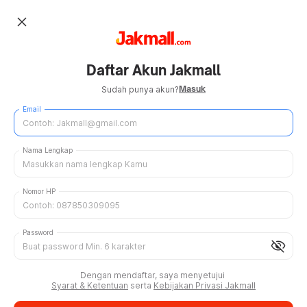
close
Daftar Akun Jakmall
Masuk
Sudah punya akun?
Email
Nama Lengkap
Nomor HP
Password
visibility_off
Dengan mendaftar, saya menyetujui
Syarat & Ketentuan
serta
Kebijakan Privasi Jakmall