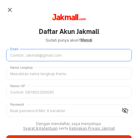
close
Daftar Akun Jakmall
Masuk
Sudah punya akun?
Email
Nama Lengkap
Nomor HP
Password
visibility_off
Dengan mendaftar, saya menyetujui
Syarat & Ketentuan
serta
Kebijakan Privasi Jakmall