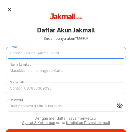
close
Daftar Akun Jakmall
Masuk
Sudah punya akun?
Email
Nama Lengkap
Nomor HP
Password
visibility_off
Dengan mendaftar, saya menyetujui
Syarat & Ketentuan
serta
Kebijakan Privasi Jakmall