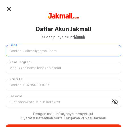
close
Daftar Akun Jakmall
Masuk
Sudah punya akun?
Email
Nama Lengkap
Nomor HP
Password
visibility_off
Dengan mendaftar, saya menyetujui
Syarat & Ketentuan
serta
Kebijakan Privasi Jakmall