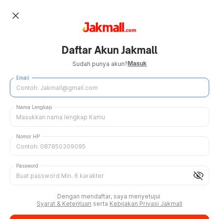
close
Daftar Akun Jakmall
Masuk
Sudah punya akun?
Email
Nama Lengkap
Nomor HP
Password
visibility_off
Dengan mendaftar, saya menyetujui
Syarat & Ketentuan
serta
Kebijakan Privasi Jakmall