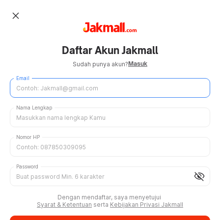
close
Daftar Akun Jakmall
Masuk
Sudah punya akun?
Email
Nama Lengkap
Nomor HP
Password
visibility_off
Dengan mendaftar, saya menyetujui
Syarat & Ketentuan
serta
Kebijakan Privasi Jakmall