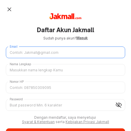
close
Daftar Akun Jakmall
Masuk
Sudah punya akun?
Email
Nama Lengkap
Nomor HP
Password
visibility_off
Dengan mendaftar, saya menyetujui
Syarat & Ketentuan
serta
Kebijakan Privasi Jakmall