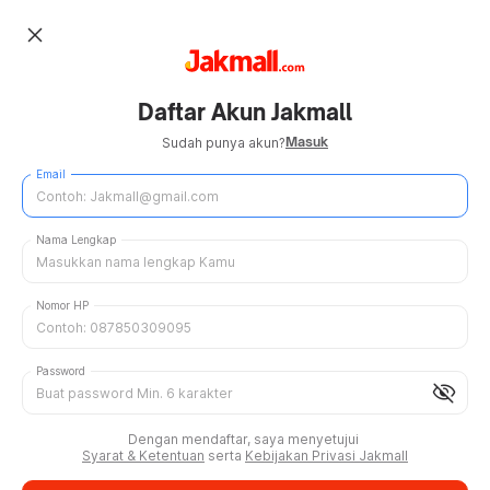
close
Daftar Akun Jakmall
Masuk
Sudah punya akun?
Email
Nama Lengkap
Nomor HP
Password
visibility_off
Dengan mendaftar, saya menyetujui
Syarat & Ketentuan
serta
Kebijakan Privasi Jakmall