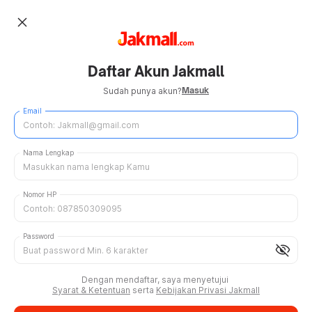
close
Daftar Akun Jakmall
Masuk
Sudah punya akun?
Email
Nama Lengkap
Nomor HP
Password
visibility_off
Dengan mendaftar, saya menyetujui
Syarat & Ketentuan
serta
Kebijakan Privasi Jakmall