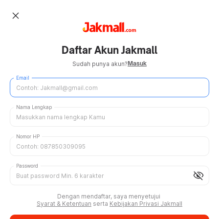
close
Daftar Akun Jakmall
Masuk
Sudah punya akun?
Email
Nama Lengkap
Nomor HP
Password
visibility_off
Dengan mendaftar, saya menyetujui
Syarat & Ketentuan
serta
Kebijakan Privasi Jakmall