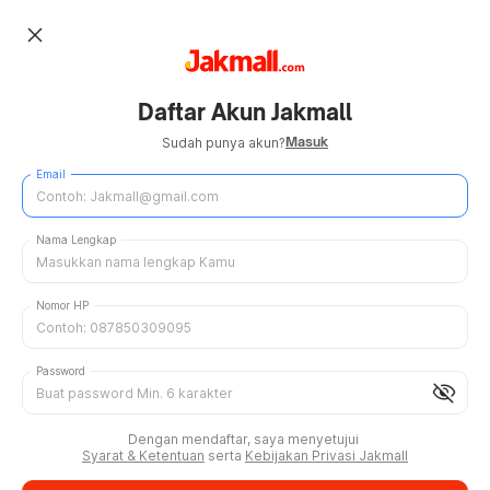
close
Daftar Akun Jakmall
Masuk
Sudah punya akun?
Email
Nama Lengkap
Nomor HP
Password
visibility_off
Dengan mendaftar, saya menyetujui
Syarat & Ketentuan
serta
Kebijakan Privasi Jakmall