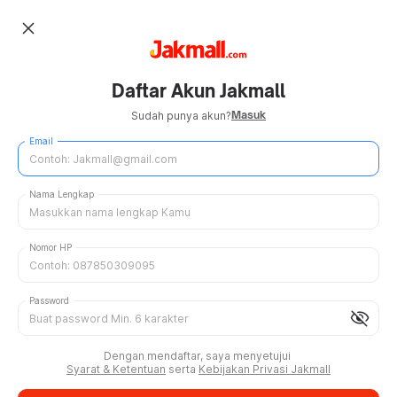
close
Daftar Akun Jakmall
Masuk
Sudah punya akun?
Email
Nama Lengkap
Nomor HP
Password
visibility_off
Dengan mendaftar, saya menyetujui
Syarat & Ketentuan
serta
Kebijakan Privasi Jakmall