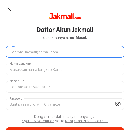
close
Daftar Akun Jakmall
Masuk
Sudah punya akun?
Email
Nama Lengkap
Nomor HP
Password
visibility_off
Dengan mendaftar, saya menyetujui
Syarat & Ketentuan
serta
Kebijakan Privasi Jakmall