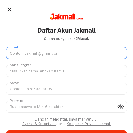
close
Daftar Akun Jakmall
Masuk
Sudah punya akun?
Email
Nama Lengkap
Nomor HP
Password
visibility_off
Dengan mendaftar, saya menyetujui
Syarat & Ketentuan
serta
Kebijakan Privasi Jakmall