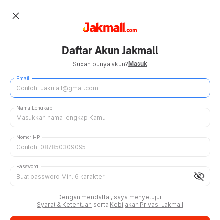
close
Daftar Akun Jakmall
Masuk
Sudah punya akun?
Email
Nama Lengkap
Nomor HP
Password
visibility_off
Dengan mendaftar, saya menyetujui
Syarat & Ketentuan
serta
Kebijakan Privasi Jakmall