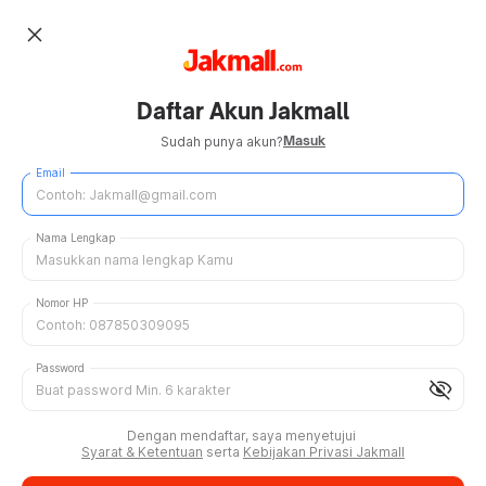
close
Daftar Akun Jakmall
Masuk
Sudah punya akun?
Email
Nama Lengkap
Nomor HP
Password
visibility_off
Dengan mendaftar, saya menyetujui
Syarat & Ketentuan
serta
Kebijakan Privasi Jakmall