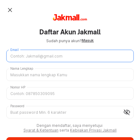
close
Daftar Akun Jakmall
Masuk
Sudah punya akun?
Email
Nama Lengkap
Nomor HP
Password
visibility_off
Dengan mendaftar, saya menyetujui
Syarat & Ketentuan
serta
Kebijakan Privasi Jakmall