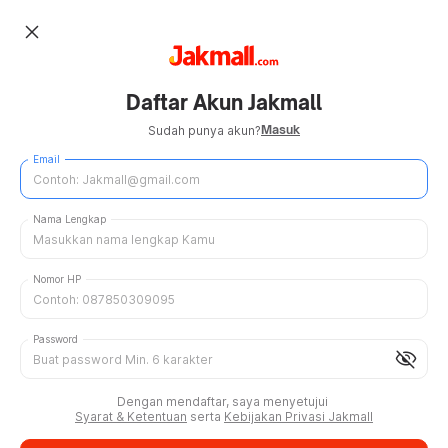
close
Daftar Akun Jakmall
Masuk
Sudah punya akun?
Email
Nama Lengkap
Nomor HP
Password
visibility_off
Dengan mendaftar, saya menyetujui
Syarat & Ketentuan
serta
Kebijakan Privasi Jakmall