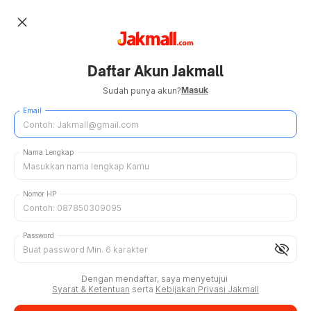
close
Daftar Akun Jakmall
Masuk
Sudah punya akun?
Email
Nama Lengkap
Nomor HP
Password
visibility_off
Dengan mendaftar, saya menyetujui
Syarat & Ketentuan
serta
Kebijakan Privasi Jakmall