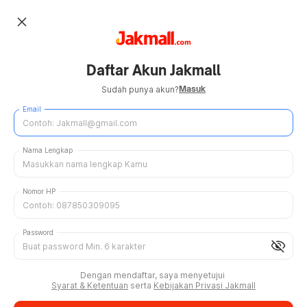
close
Daftar Akun Jakmall
Masuk
Sudah punya akun?
Email
Nama Lengkap
Nomor HP
Password
visibility_off
Dengan mendaftar, saya menyetujui
Syarat & Ketentuan
serta
Kebijakan Privasi Jakmall