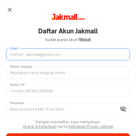
close
Daftar Akun Jakmall
Masuk
Sudah punya akun?
Email
Nama Lengkap
Nomor HP
Password
visibility_off
Dengan mendaftar, saya menyetujui
Syarat & Ketentuan
serta
Kebijakan Privasi Jakmall