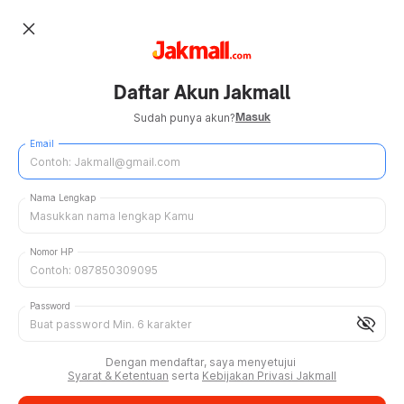
close
Daftar Akun Jakmall
Masuk
Sudah punya akun?
Email
Nama Lengkap
Nomor HP
Password
visibility_off
Dengan mendaftar, saya menyetujui
Syarat & Ketentuan
serta
Kebijakan Privasi Jakmall