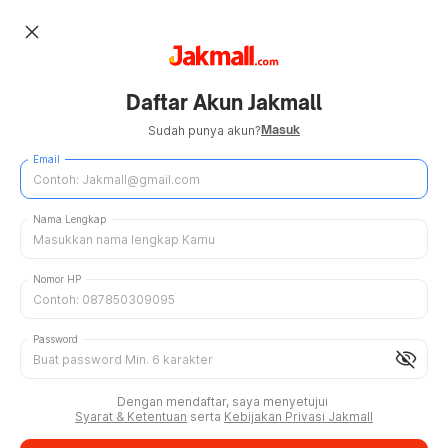
close
Daftar Akun Jakmall
Masuk
Sudah punya akun?
Email
Nama Lengkap
Nomor HP
Password
visibility_off
Dengan mendaftar, saya menyetujui
Syarat & Ketentuan
serta
Kebijakan Privasi Jakmall