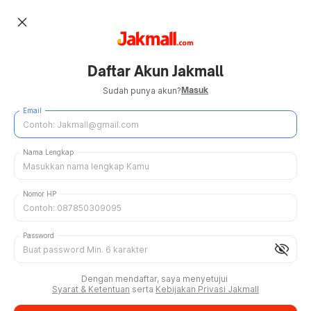
close
Daftar Akun Jakmall
Masuk
Sudah punya akun?
Email
Nama Lengkap
Nomor HP
Password
visibility_off
Dengan mendaftar, saya menyetujui
Syarat & Ketentuan
serta
Kebijakan Privasi Jakmall