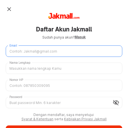
close
Daftar Akun Jakmall
Masuk
Sudah punya akun?
Email
Nama Lengkap
Nomor HP
Password
visibility_off
Dengan mendaftar, saya menyetujui
Syarat & Ketentuan
serta
Kebijakan Privasi Jakmall