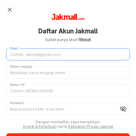
close
Daftar Akun Jakmall
Masuk
Sudah punya akun?
Email
Nama Lengkap
Nomor HP
Password
visibility_off
Dengan mendaftar, saya menyetujui
Syarat & Ketentuan
serta
Kebijakan Privasi Jakmall