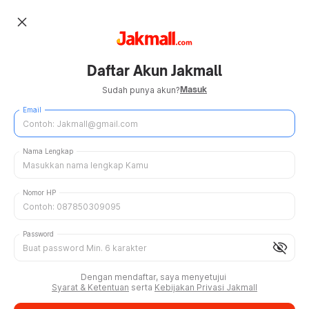
close
Daftar Akun Jakmall
Masuk
Sudah punya akun?
Email
Nama Lengkap
Nomor HP
Password
visibility_off
Dengan mendaftar, saya menyetujui
Syarat & Ketentuan
serta
Kebijakan Privasi Jakmall