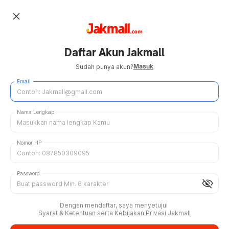
close
Daftar Akun Jakmall
Masuk
Sudah punya akun?
Email
Nama Lengkap
Nomor HP
Password
visibility_off
Dengan mendaftar, saya menyetujui
Syarat & Ketentuan
serta
Kebijakan Privasi Jakmall