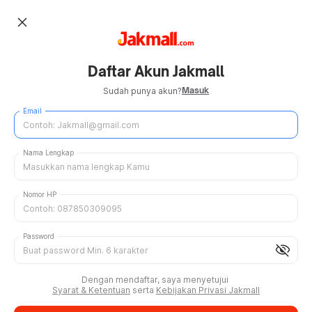
close
Daftar Akun Jakmall
Masuk
Sudah punya akun?
Email
Nama Lengkap
Nomor HP
Password
visibility_off
Dengan mendaftar, saya menyetujui
Syarat & Ketentuan
serta
Kebijakan Privasi Jakmall