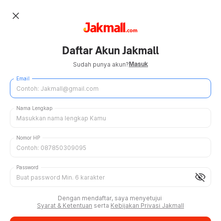
close
Daftar Akun Jakmall
Masuk
Sudah punya akun?
Email
Nama Lengkap
Nomor HP
Password
visibility_off
Dengan mendaftar, saya menyetujui
Syarat & Ketentuan
serta
Kebijakan Privasi Jakmall