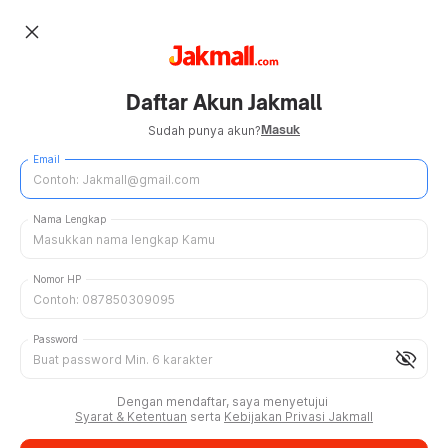
close
Daftar Akun Jakmall
Masuk
Sudah punya akun?
Email
Nama Lengkap
Nomor HP
Password
visibility_off
Dengan mendaftar, saya menyetujui
Syarat & Ketentuan
serta
Kebijakan Privasi Jakmall