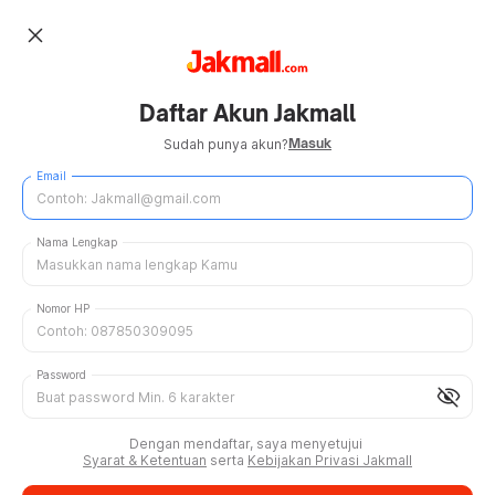
close
Daftar Akun Jakmall
Masuk
Sudah punya akun?
Email
Nama Lengkap
Nomor HP
Password
visibility_off
Dengan mendaftar, saya menyetujui
Syarat & Ketentuan
serta
Kebijakan Privasi Jakmall