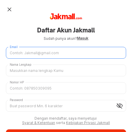
close
Daftar Akun Jakmall
Masuk
Sudah punya akun?
Email
Nama Lengkap
Nomor HP
Password
visibility_off
Dengan mendaftar, saya menyetujui
Syarat & Ketentuan
serta
Kebijakan Privasi Jakmall