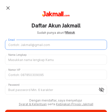
close
Daftar Akun Jakmall
Masuk
Sudah punya akun?
Email
Nama Lengkap
Nomor HP
Password
visibility_off
Dengan mendaftar, saya menyetujui
Syarat & Ketentuan
serta
Kebijakan Privasi Jakmall