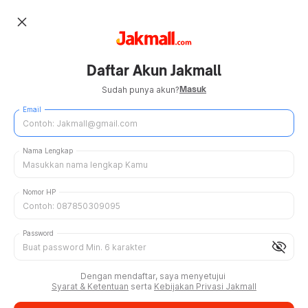
close
Daftar Akun Jakmall
Masuk
Sudah punya akun?
Email
Nama Lengkap
Nomor HP
Password
visibility_off
Dengan mendaftar, saya menyetujui
Syarat & Ketentuan
serta
Kebijakan Privasi Jakmall