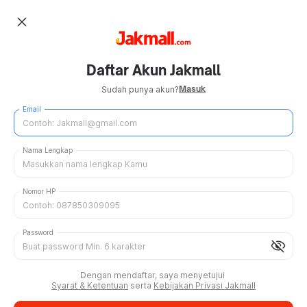
close
Daftar Akun Jakmall
Masuk
Sudah punya akun?
Email
Nama Lengkap
Nomor HP
Password
visibility_off
Dengan mendaftar, saya menyetujui
Syarat & Ketentuan
serta
Kebijakan Privasi Jakmall