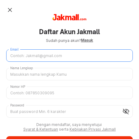
close
Daftar Akun Jakmall
Masuk
Sudah punya akun?
Email
Nama Lengkap
Nomor HP
Password
visibility_off
Dengan mendaftar, saya menyetujui
Syarat & Ketentuan
serta
Kebijakan Privasi Jakmall