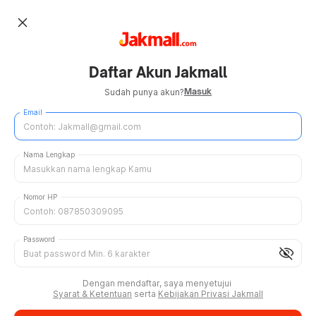
close
Daftar Akun Jakmall
Masuk
Sudah punya akun?
Email
Nama Lengkap
Nomor HP
Password
visibility_off
Dengan mendaftar, saya menyetujui
Syarat & Ketentuan
serta
Kebijakan Privasi Jakmall