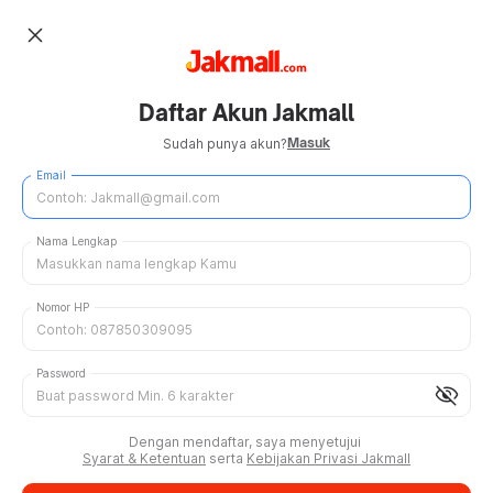
close
Daftar Akun Jakmall
Masuk
Sudah punya akun?
Email
Nama Lengkap
Nomor HP
Password
visibility_off
Dengan mendaftar, saya menyetujui
Syarat & Ketentuan
serta
Kebijakan Privasi Jakmall