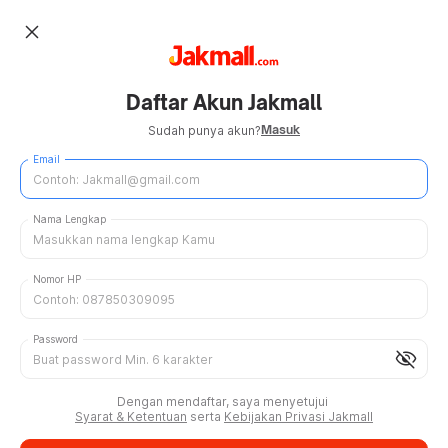
close
Daftar Akun Jakmall
Masuk
Sudah punya akun?
Email
Nama Lengkap
Nomor HP
Password
visibility_off
Dengan mendaftar, saya menyetujui
Syarat & Ketentuan
serta
Kebijakan Privasi Jakmall