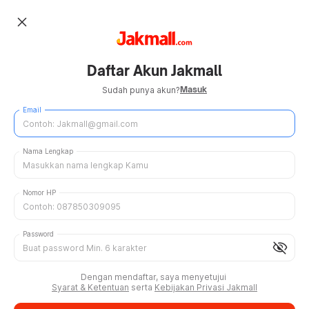
close
Daftar Akun Jakmall
Masuk
Sudah punya akun?
Email
Nama Lengkap
Nomor HP
Password
visibility_off
Dengan mendaftar, saya menyetujui
Syarat & Ketentuan
serta
Kebijakan Privasi Jakmall