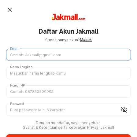
close
Daftar Akun Jakmall
Masuk
Sudah punya akun?
Email
Nama Lengkap
Nomor HP
Password
visibility_off
Dengan mendaftar, saya menyetujui
Syarat & Ketentuan
serta
Kebijakan Privasi Jakmall