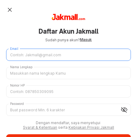
close
Daftar Akun Jakmall
Masuk
Sudah punya akun?
Email
Nama Lengkap
Nomor HP
Password
visibility_off
Dengan mendaftar, saya menyetujui
Syarat & Ketentuan
serta
Kebijakan Privasi Jakmall