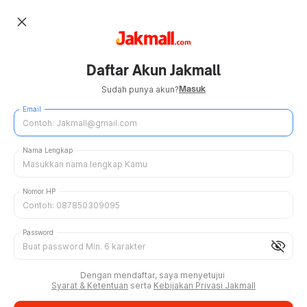
close
Daftar Akun Jakmall
Masuk
Sudah punya akun?
Email
Nama Lengkap
Nomor HP
Password
visibility_off
Dengan mendaftar, saya menyetujui
Syarat & Ketentuan
serta
Kebijakan Privasi Jakmall