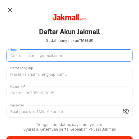
close
Daftar Akun Jakmall
Masuk
Sudah punya akun?
Email
Nama Lengkap
Nomor HP
Password
visibility_off
Dengan mendaftar, saya menyetujui
Syarat & Ketentuan
serta
Kebijakan Privasi Jakmall