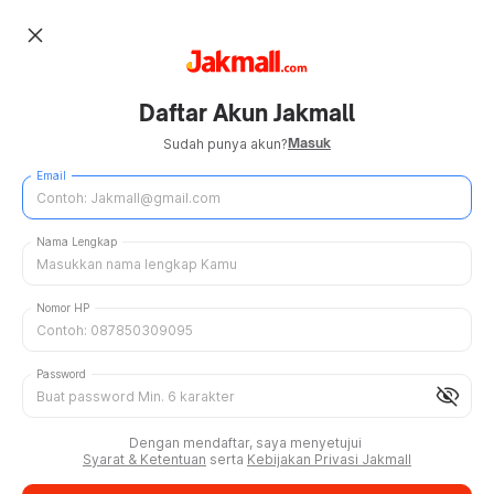
close
Daftar Akun Jakmall
Masuk
Sudah punya akun?
Email
Nama Lengkap
Nomor HP
Password
visibility_off
Dengan mendaftar, saya menyetujui
Syarat & Ketentuan
serta
Kebijakan Privasi Jakmall