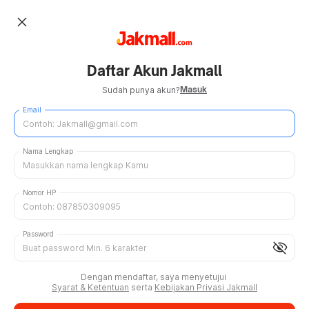
close
Daftar Akun Jakmall
Masuk
Sudah punya akun?
Email
Nama Lengkap
Nomor HP
Password
visibility_off
Dengan mendaftar, saya menyetujui
Syarat & Ketentuan
serta
Kebijakan Privasi Jakmall