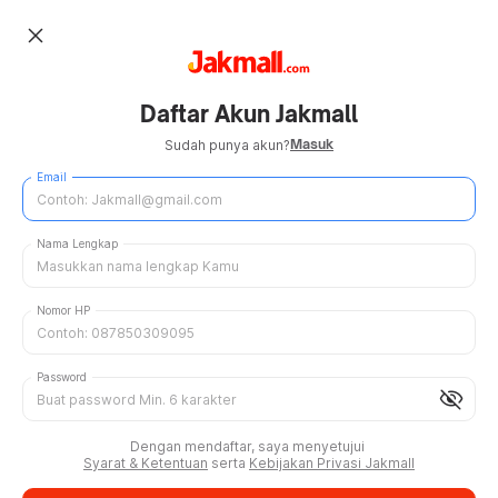
close
Daftar Akun Jakmall
Masuk
Sudah punya akun?
Email
Nama Lengkap
Nomor HP
Password
visibility_off
Dengan mendaftar, saya menyetujui
Syarat & Ketentuan
serta
Kebijakan Privasi Jakmall